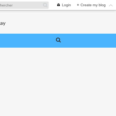
Login
+
Create my blog
tay