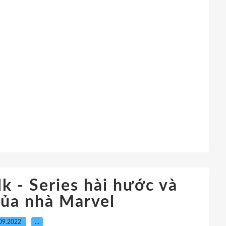
 - Series hài hước và
của nhà Marvel
09.2022
…