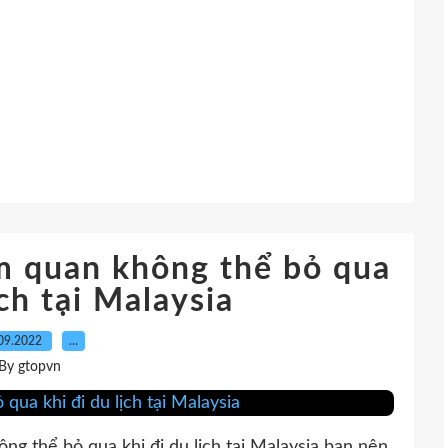
m quan không thể bỏ qua
ịch tại Malaysia
09.2022
…
By gtopvn
ng thể bỏ qua khi đi du lich tại Malaysia bạn nên