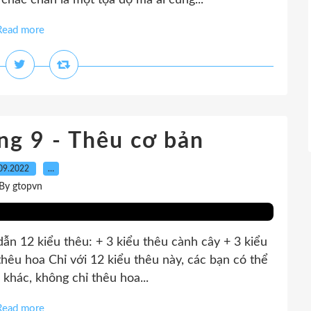
ắc chắn là một tọa độ mà ai cũng...
Read more
g 9 - Thêu cơ bản
09.2022
…
By gtopvn
dẫn 12 kiểu thêu: + 3 kiểu thêu cành cây + 3 kiểu
 thêu hoa Chỉ với 12 kiểu thêu này, các bạn có thể
khác, không chỉ thêu hoa...
Read more