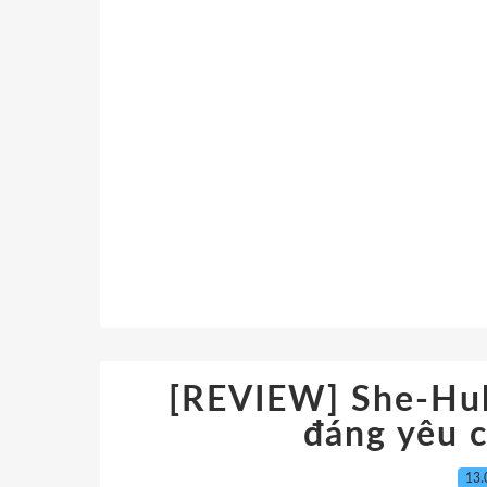
[REVIEW] She-Hulk
đáng yêu 
13.